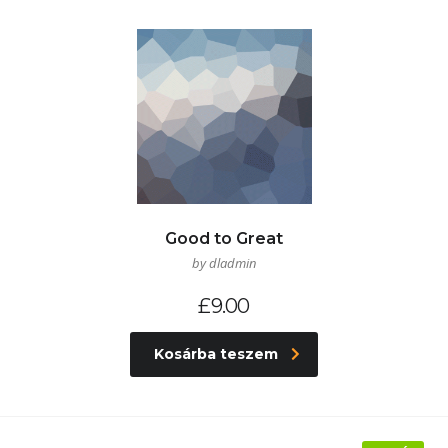
Good to Great
by dladmin
£
9.00
Kosárba teszem