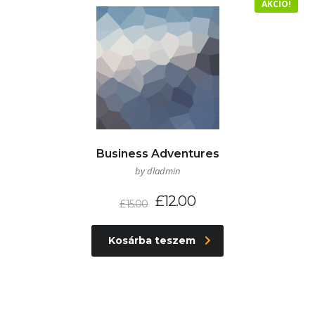
AKCIÓ!
Business Adventures
by dladmin
£
12.00
£
15.00
Kosárba teszem