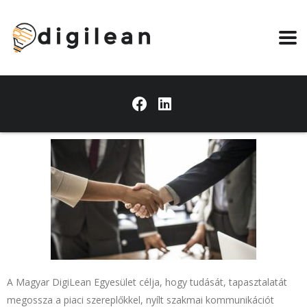
A Magyar DigiLean Egyesület célja, hogy tudását, tapasztalatát
megossza a piaci szereplőkkel, nyílt szakmai kommunikációt