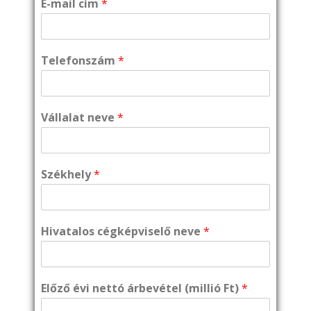
E-mail cím
*
Telefonszám
*
Vállalat neve
*
Székhely
*
Hivatalos cégképviselő neve
*
Előző évi nettó árbevétel (millió Ft)
*