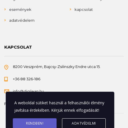
események
kapcsolat
adatvédelem
KAPCSOLAT
8200 Veszprém, Bajcsy-Zsilinszky Endre utca 15.
+36 88 326-186
info@digilean.hu
A weboldal sütiket használ a felhasználói élmény
Felnőttképzési nyilvántartási szám: B/2023/000541
javítása érdekében. Kérjük ennek elfogadását!
RENDBEN!
ADATVÉDELMI