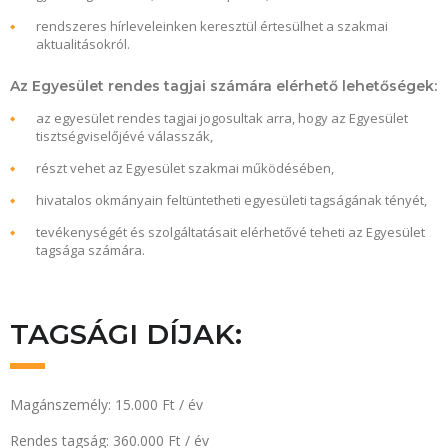
rendszeres hírleveleinken keresztül értesülhet a szakmai
aktualitásokról.
Az Egyesület rendes tagjai számára elérhető lehetőségek:
az egyesület rendes tagjai jogosultak arra, hogy az Egyesület
tisztségviselőjévé válasszák,
részt vehet az Egyesület szakmai működésében,
hivatalos okmányain feltüntetheti egyesületi tagságának tényét,
tevékenységét és szolgáltatásait elérhetővé teheti az Egyesület
tagsága számára.
TAGSÁGI DÍJAK:
Magánszemély: 15.000 Ft / év
Rendes tagság: 360.000 Ft / év