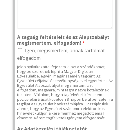
A tagság feltételeit és az Alapszabályt
megismertem, elfogadom!
*
Igen, megismertem, annak tartalmát
elfogadom!
Jelen nyilatkozattal fejezem ki azt a szándékomat,
hogy be szeretnék lépni a Magyar DigiLean
Egyesületbe, egyéni magánszemély tagként. Az
Egyesület céljaival és tevékenységeivel egyetértek. Az
Egyesület Alapszabályát megismertem, azt
elfogadom, magamra, mint tagra nézve kötelezőnek
tekintem. Vállalom, hogy a tagfelvételi kérelmem
pozitív elbírálását követően 8 napon belül befizetem a
tagdíjat az Egyesület bankszámlájára. Hozzájárulok
ahhoz, hogy az Egyesület számomra elektronikus
hírlevelet küldjön a kérelmemhez megadott email
címemre. Kérem tagfelvételi igényem elfogadását!
Az Adatkezelési tájékoztatót