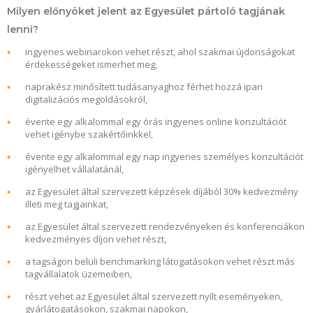
Milyen előnyöket jelent az Egyesület pártoló tagjának
lenni?
ingyenes webinarokon vehet részt, ahol szakmai újdonságokat
érdekességeket ismerhet meg,
naprakész minősített tudásanyaghoz férhet hozzá ipari
digitalizációs megoldásokról,
évente egy alkalommal egy órás ingyenes online konzultációt
vehet igénybe szakértőinkkel,
évente egy alkalommal egy nap ingyenes személyes konzultációt
igényelhet vállalatánál,
az Egyesület által szervezett képzések díjából 30% kedvezmény
illeti meg tagjainkat,
az Egyesület által szervezett rendezvényeken és konferenciákon
kedvezményes díjon vehet részt,
a tagságon belüli benchmarking látogatásokon vehet részt más
tagvállalatok üzemeiben,
részt vehet az Egyesület által szervezett nyílt eseményeken,
gyárlátogatásokon, szakmai napokon,