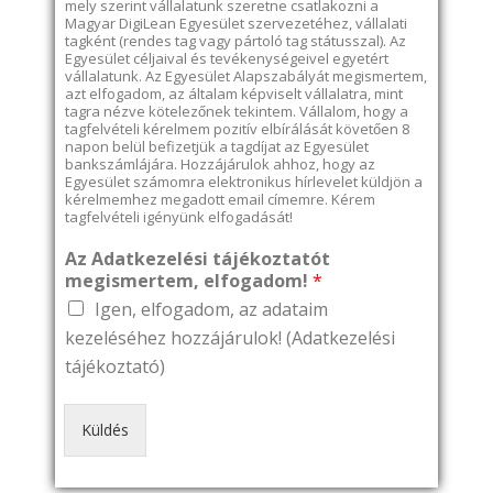
mely szerint vállalatunk szeretne csatlakozni a
Magyar DigiLean Egyesület szervezetéhez, vállalati
tagként (rendes tag vagy pártoló tag státusszal). Az
Egyesület céljaival és tevékenységeivel egyetért
vállalatunk. Az Egyesület Alapszabályát megismertem,
azt elfogadom, az általam képviselt vállalatra, mint
tagra nézve kötelezőnek tekintem. Vállalom, hogy a
tagfelvételi kérelmem pozitív elbírálását követően 8
napon belül befizetjük a tagdíjat az Egyesület
bankszámlájára. Hozzájárulok ahhoz, hogy az
Egyesület számomra elektronikus hírlevelet küldjön a
kérelmemhez megadott email címemre. Kérem
tagfelvételi igényünk elfogadását!
Az Adatkezelési tájékoztatót
megismertem, elfogadom!
*
Igen, elfogadom, az adataim
kezeléséhez hozzájárulok!
(Adatkezelési
tájékoztató)
Küldés