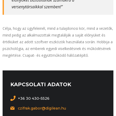
előnyöket biztosítanak számukra a
versenytársaikkal szemben!”
Célja, hogy az ügyfeleinél, mind a tulajdonosi kör, mind a vezetők,
mind pedig az alkalmazottak megtalálják a saját előnyüket és
értéküket az adott szoftver eszközök használata során. Hobbija a
pszichológia, az emberek egyedi viselkedésnek és működésének
megértése. Csapat- és együttműködő hálózatépítő.
KAPCSOLATI ADATOK
+36 30 430-5526
czifrak.gabor@digilean.hu