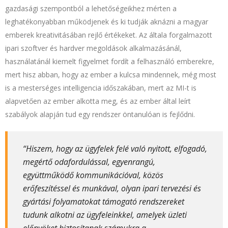
gazdasági szempontból a lehetőségeikhez mérten a
leghatékonyabban működjenek és ki tudják aknázni a magyar
emberek kreativitásában rejlő értékeket. Az általa forgalmazott
ipari szoftver és hardver megoldások alkalmazásánál,
használatánál kiemelt figyelmet fordít a felhasználó emberekre,
mert hisz abban, hogy az ember a kulcsa mindennek, még most
is a mesterséges intelligencia időszakában, mert az MI-t is
alapvetően az ember alkotta meg, és az ember által leírt
szabályok alapján tud egy rendszer öntanulóan is fejlődni.
“Hiszem, hogy az ügyfelek felé való nyitott, elfogadó,
megértő odafordulással, egyenrangú,
együttműködő kommunikációval, közös
erőfeszítéssel és munkával, olyan ipari tervezési és
gyártási folyamatokat támogató rendszereket
tudunk alkotni az ügyfeleinkkel, amelyek üzleti