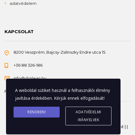
adatvédelem
KAPCSOLAT
8200 Veszprém, Bajcsy-Zsilinszky Endre utca 15.
+36 88 326-186
info@digilean.hu
A weboldal sütiket használ a felhasználói élmény
Felnőttképzési nyilvántartási szám: B/2023/000541
javítása érdekében. Kérjük ennek elfogadását!
RENDBEN!
ADATVÉDELMI
IRÁNYELVEK
© 2026 Copyright Magyar DigiLean Egyesület. All rights reserved ||
Support:
Ditro Art Studio