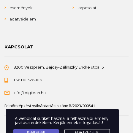
események
kapcsolat
adatvédelem
KAPCSOLAT
8200 Veszprém, Bajcsy-Zsilinszky Endre utca 15.
+36 88 326-186
info@digilean.hu
Felnőttképzési nyilvántartási szám: B/2023/000541
A weboldal sütiket használ a felhasználói élmény
javítása érdekében. Kérjük ennek elfogadását!
RENDBEN!
ADATVÉDELMI