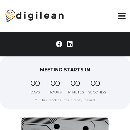
MEETING STARTS IN
0
0
0
0
0
0
0
0
DAYS
HOURS
MINUTES
SECONDS
⚠ This meeting has already passed.