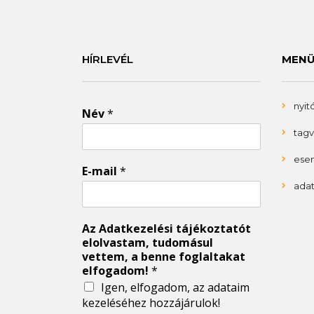
HÍRLEVÉL
MEN
nyit
Név
*
tagv
ese
E-mail
*
ada
Az Adatkezelési tájékoztatót
elolvastam, tudomásul
vettem, a benne foglaltakat
elfogadom!
*
Igen, elfogadom, az adataim
kezeléséhez hozzájárulok!