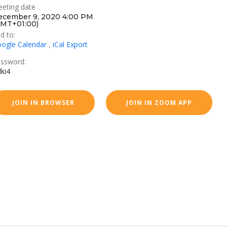
eting date
ecember 9, 2020 4:00 PM
GMT+01:00)
d to:
ogle Calendar
,
iCal Export
ssword:
lki4
JOIN IN BROWSER
JOIN IN ZOOM APP