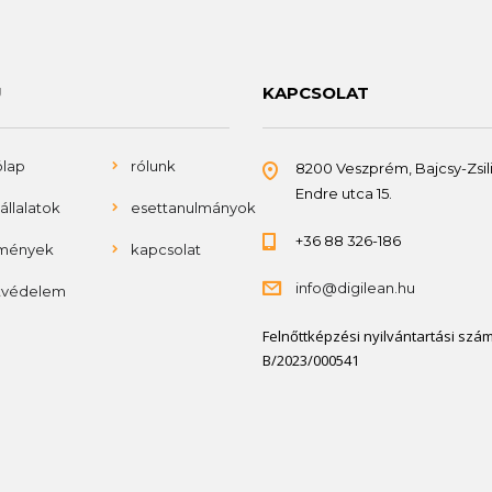
Ü
KAPCSOLAT
ólap
rólunk
8200 Veszprém, Bajcsy-Zsil
Endre utca 15.
állalatok
esettanulmányok
+36 88 326-186
mények
kapcsolat
info@digilean.hu
tvédelem
Felnőttképzési nyilvántartási szám
B/2023/000541