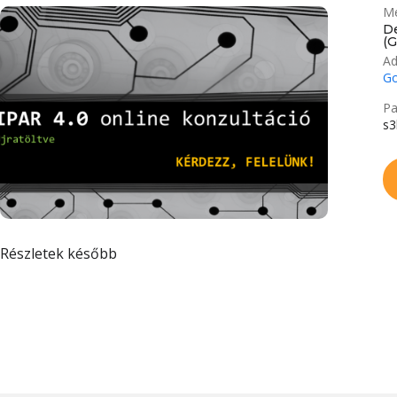
Me
D
(
Ad
Go
Pa
s3
Részletek később