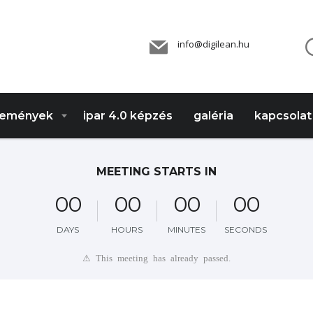
info@digilean.hu
emények
ipar 4.0 képzés
galéria
kapcsolat
MEETING STARTS IN
0
0
0
0
0
0
0
0
DAYS
HOURS
MINUTES
SECONDS
⚠ This meeting has already passed.