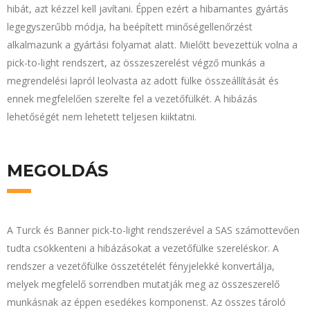
hibát, azt kézzel kell javítani. Éppen ezért a hibamantes gyártás
legegyszerűbb módja, ha beépített minőségellenőrzést
alkalmazunk a gyártási folyamat alatt. Mielőtt bevezettük volna a
pick-to-light rendszert, az összeszerelést végző munkás a
megrendelési lapról leolvasta az adott fülke összeállítását és
ennek megfelelően szerelte fel a vezetőfülkét. A hibázás
lehetőségét nem lehetett teljesen kiiktatni.
MEGOLDÁS
A Turck és Banner pick-to-light rendszerével a SAS számottevően
tudta csökkenteni a hibázásokat a vezetőfülke szereléskor. A
rendszer a vezetőfülke összetételét fényjelekké konvertálja,
melyek megfelelő sorrendben mutatják meg az összeszerelő
munkásnak az éppen esedékes komponenst. Az összes tároló