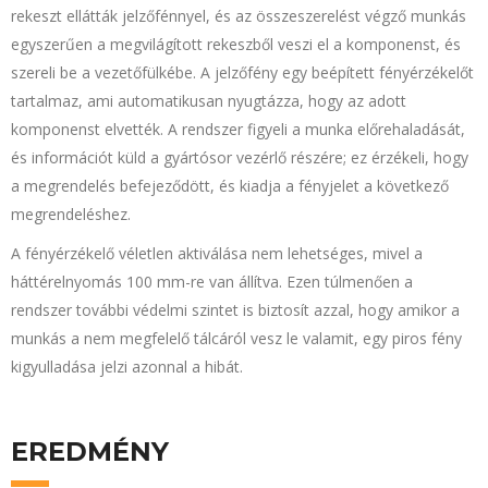
rekeszt ellátták jelzőfénnyel, és az összeszerelést végző munkás
egyszerűen a megvilágított rekeszből veszi el a komponenst, és
szereli be a vezetőfülkébe. A jelzőfény egy beépített fényérzékelőt
tartalmaz, ami automatikusan nyugtázza, hogy az adott
komponenst elvették. A rendszer figyeli a munka előrehaladását,
és információt küld a gyártósor vezérlő részére; ez érzékeli, hogy
a megrendelés befejeződött, és kiadja a fényjelet a következő
megrendeléshez.
A fényérzékelő véletlen aktiválása nem lehetséges, mivel a
háttérelnyomás 100 mm-re van állítva. Ezen túlmenően a
rendszer további védelmi szintet is biztosít azzal, hogy amikor a
munkás a nem megfelelő tálcáról vesz le valamit, egy piros fény
kigyulladása jelzi azonnal a hibát.
EREDMÉNY