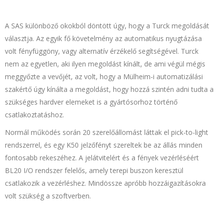
A SAS különböző okokból döntött úgy, hogy a Turck megoldását
választja. Az egyik fő követelmény az automatikus nyugtázása
volt fényfüggöny, vagy alternatív érzékelő segítségével. Turck
nem az egyetlen, aki ilyen megoldást kínált, de ami végül mégis
meggyőzte a vevőjét, az volt, hogy a Mülheim-i automatizálási
szakértő úgy kínálta a megoldást, hogy hozzá szintén adni tudta a
szükséges hardver elemeket is a gyártósorhoz történő
csatlakoztatáshoz.
Normál működés során 20 szerelőállomást láttak el pick-to-light
rendszerrel, és egy K50 jelzőfényt szereltek be az állás minden
fontosabb rekeszéhez. A jelátvitelért és a fények vezérléséért
BL20 I/O rendszer felelős, amely terepi buszon keresztül
csatlakozik a vezérléshez. Mindössze apróbb hozzáigazításokra
volt szükség a szoftverben.