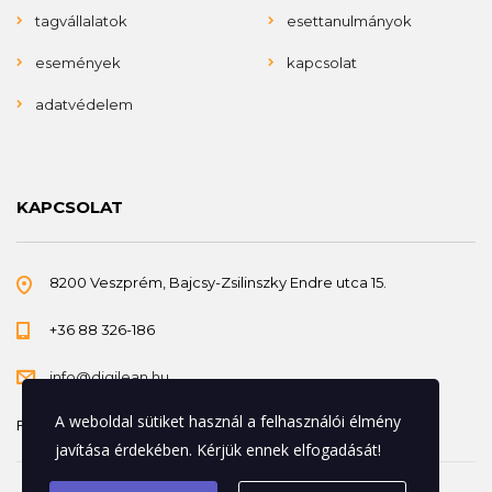
tagvállalatok
esettanulmányok
események
kapcsolat
adatvédelem
KAPCSOLAT
8200 Veszprém, Bajcsy-Zsilinszky Endre utca 15.
+36 88 326-186
info@digilean.hu
A weboldal sütiket használ a felhasználói élmény
Felnőttképzési nyilvántartási szám: B/2023/000541
javítása érdekében. Kérjük ennek elfogadását!