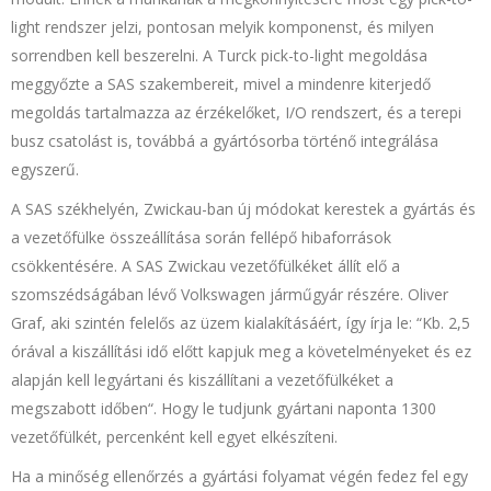
light rendszer jelzi, pontosan melyik komponenst, és milyen
sorrendben kell beszerelni. A Turck pick-to-light megoldása
meggyőzte a SAS szakembereit, mivel a mindenre kiterjedő
megoldás tartalmazza az érzékelőket, I/O rendszert, és a terepi
busz csatolást is, továbbá a gyártósorba történő integrálása
egyszerű.
A SAS székhelyén, Zwickau-ban új módokat kerestek a gyártás és
a vezetőfülke összeállítása során fellépő hibaforrások
csökkentésére. A SAS Zwickau vezetőfülkéket állít elő a
szomszédságában lévő Volkswagen járműgyár részére. Oliver
Graf, aki szintén felelős az üzem kialakításáért, így írja le: “Kb. 2,5
órával a kiszállítási idő előtt kapjuk meg a követelményeket és ez
alapján kell legyártani és kiszállítani a vezetőfülkéket a
megszabott időben“. Hogy le tudjunk gyártani naponta 1300
vezetőfülkét, percenként kell egyet elkészíteni.
Ha a minőség ellenőrzés a gyártási folyamat végén fedez fel egy